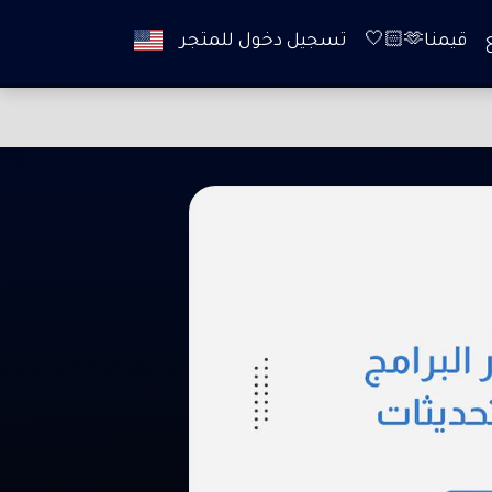
قيمنا🫶🏻🤍
تسجيل دخول للمتجر